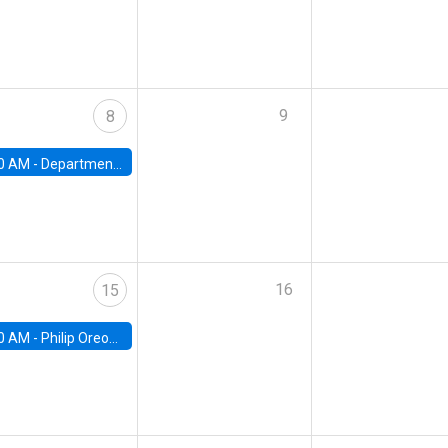
9
8
0 AM -
Department Seminar: James Robinson
16
15
0 AM -
Philip Oreopolous, University of Toronto