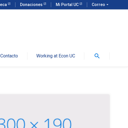
teca
Donaciones
Mi Portal UC
Correo
arrow_drop_down
search
Contacto
Working at Econ UC