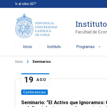
Ir al sitio UC
Institut
Facultad de Eco
Inicio
Instituto
Programas
arrow_drop_down
keyboard_arrow_right
Inicio
Seminarios
19
AGO
Conferencias
Seminario: “El Activo que Ignoramos: