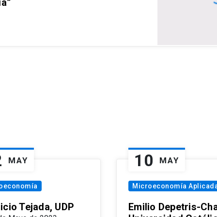
ia”
2
10
MAY
MAY
oeconomía
Microeconomía Aplicad
icio Tejada, UDP
Emilio Depetris-Cha