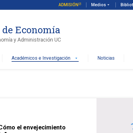
ADMISIÓN
Medios
arrow_drop_down
Biblio
o de Economía
nomía y Administración UC
Académicos e Investigación
Noticias
arrow_drop_down
 Cómo el envejecimiento