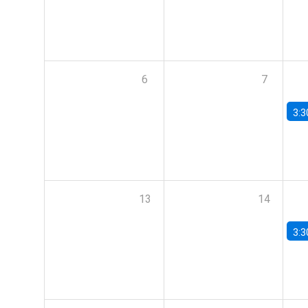
6
7
3:3
13
14
3:3