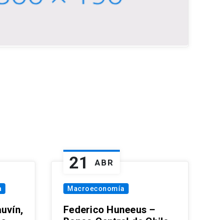
21
ABR
a
Macroeconomía
uvín,
Federico Huneeus –