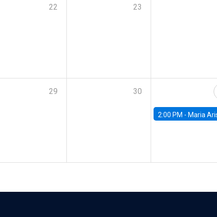
22
23
29
30
2:00 PM -
Maria Aristizabal-Ramirez, FED