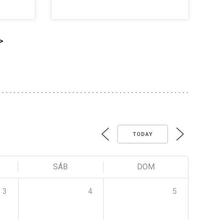
>
TODAY
SÁB
DOM
3
4
5