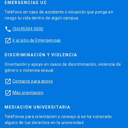
EMERGENCIAS UC
Teléfono en caso de accidente o situación que ponga en
riesgo tu vida dentro de algún campus.
phone
(56)95504 5000
launch
Ir al sitio de Emergencias
DISCRIMINACIÓN Y VIOLENCIA
Orientación y apoyo en casos de discriminación, violencia de
género o violencia sexual.
launch
Contacto para apoyo
launch
Más orientación
MEDIACIÓN UNIVERSITARIA
Teléfonos para orientación y consejo si se ha vulnerado
alguno de tus derechos en la universidad.