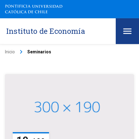
Instituto de Economía
keyboard_arrow_right
Inicio
Seminarios