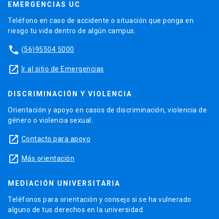
EMERGENCIAS UC
Teléfono en caso de accidente o situación que ponga en
riesgo tu vida dentro de algún campus.
phone
(56)95504 5000
launch
Ir al sitio de Emergencias
DISCRIMINACIÓN Y VIOLENCIA
Orientación y apoyo en casos de discriminación, violencia de
género o violencia sexual.
launch
Contacto para apoyo
launch
Más orientación
MEDIACIÓN UNIVERSITARIA
Teléfonos para orientación y consejo si se ha vulnerado
alguno de tus derechos en la universidad.