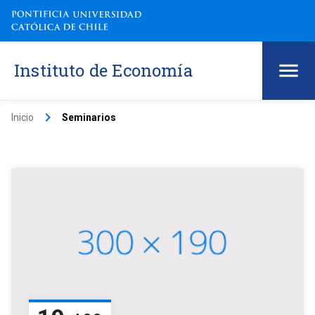
Instituto de Economía
keyboard_arrow_right
Inicio
Seminarios