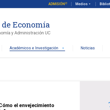
ADMISIÓN
Medios
arrow_drop_down
Biblio
o de Economía
nomía y Administración UC
Académicos e Investigación
Noticias
arrow_drop_down
 Cómo el envejecimiento