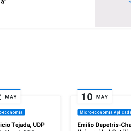
ia”
2
10
MAY
MAY
oeconomía
Microeconomía Aplicad
icio Tejada, UDP
Emilio Depetris-Cha