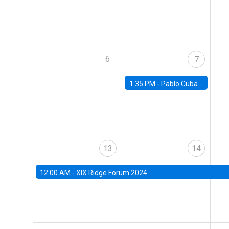
6
7
1:35 PM -
Pablo Cuba, FED Board
13
14
12:00 AM -
XIX Ridge Forum 2024