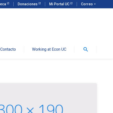
teca
Donaciones
Mi Portal UC
Correo
arrow_drop_down
search
Contacto
Working at Econ UC