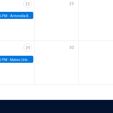
23
22
5 PM -
Antonella Bancalari, Institute for Fiscal Studies (IFS) and Research Associate at University College London (UCL)
30
29
5 PM -
Mateo Uribe-Castro, Universidad de los Andes (Colombia)