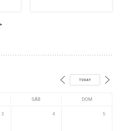
>
TODAY
SÁB
DOM
3
4
5