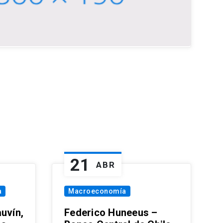
21
ABR
a
Macroeconomía
uvín,
Federico Huneeus –