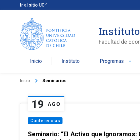
Ir al sitio UC
Institut
Facultad de Eco
Inicio
Instituto
Programas
arrow_drop_down
keyboard_arrow_right
Inicio
Seminarios
19
AGO
Conferencias
Seminario: “El Activo que Ignoramos: