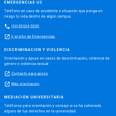
EMERGENCIAS UC
Teléfono en caso de accidente o situación que ponga en
riesgo tu vida dentro de algún campus.
phone
(56)95504 5000
launch
Ir al sitio de Emergencias
DISCRIMINACIÓN Y VIOLENCIA
Orientación y apoyo en casos de discriminación, violencia de
género o violencia sexual.
launch
Contacto para apoyo
launch
Más orientación
MEDIACIÓN UNIVERSITARIA
Teléfonos para orientación y consejo si se ha vulnerado
alguno de tus derechos en la universidad.