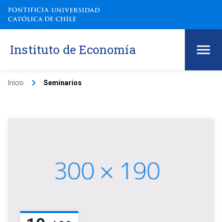
Instituto de Economía
keyboard_arrow_right
Inicio
Seminarios