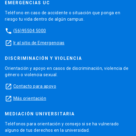
EMERGENCIAS UC
Teléfono en caso de accidente o situación que ponga en
riesgo tu vida dentro de algún campus.
phone
(56)95504 5000
launch
Ir al sitio de Emergencias
DISCRIMINACIÓN Y VIOLENCIA
Orientación y apoyo en casos de discriminación, violencia de
género o violencia sexual.
launch
Contacto para apoyo
launch
Más orientación
MEDIACIÓN UNIVERSITARIA
Teléfonos para orientación y consejo si se ha vulnerado
alguno de tus derechos en la universidad.