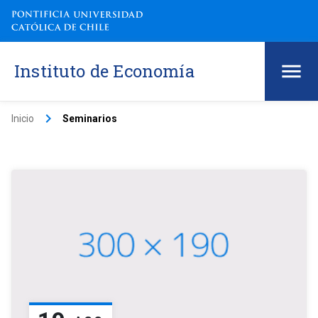
Instituto de Economía
keyboard_arrow_right
Inicio
Seminarios