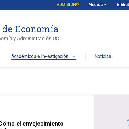
ADMISIÓN
Medios
arrow_drop_down
Biblio
o de Economía
nomía y Administración UC
Académicos e Investigación
Noticias
arrow_drop_down
 Cómo el envejecimiento