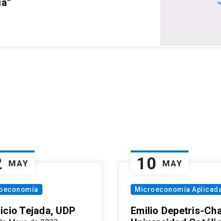
ia”
2
10
MAY
MAY
oeconomía
Microeconomía Aplicad
icio Tejada, UDP
Emilio Depetris-Cha