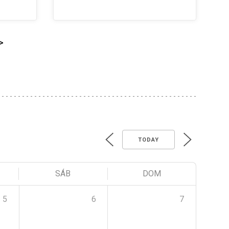
>
TODAY
SÁB
DOM
5
6
7