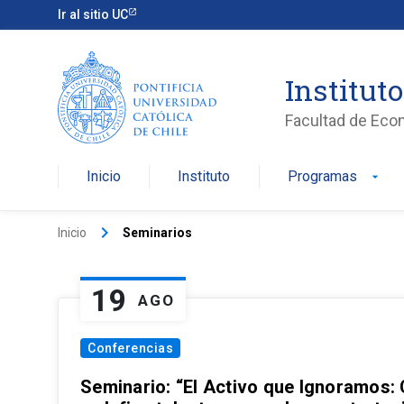
Ir al sitio UC
Institut
Facultad de Eco
Inicio
Instituto
Programas
arrow_drop_down
keyboard_arrow_right
Inicio
Seminarios
19
AGO
Conferencias
Seminario: “El Activo que Ignoramos: