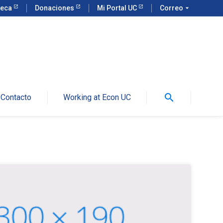
teca
Donaciones
Mi Portal UC
Correo
arrow_drop_down
search
Contacto
Working at Econ UC