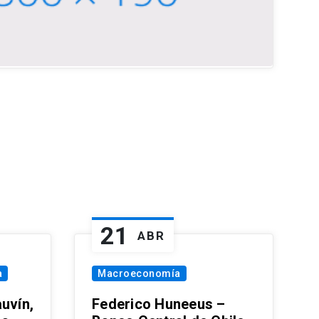
21
ABR
a
Macroeconomía
uvín,
Federico Huneeus –