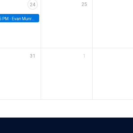
25
24
5 PM -
Evan Munro, Neyman Visiting Assistant Professor in the Department of Statistics at UC Berkeley
31
1