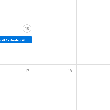
11
10
5 PM -
Beatriz Ahumada, PhD candidate, Universidad de Pittsburgh
17
18