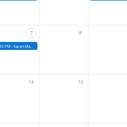
8
7
30 PM -
Karen Macours, Paris School of Economics
14
15