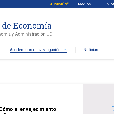
ADMISIÓN
Medios
arrow_drop_down
Biblio
o de Economía
nomía y Administración UC
Académicos e Investigación
Noticias
arrow_drop_down
 Cómo el envejecimiento