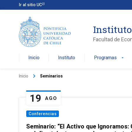
Ir al sitio UC
Institut
Facultad de Eco
Inicio
Instituto
Programas
arrow_drop_down
keyboard_arrow_right
Inicio
Seminarios
19
AGO
Conferencias
Seminario: “El Activo que Ignoramos: