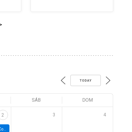
>
TODAY
SÁB
DOM
3
4
2
ile y UC