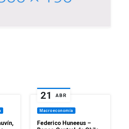
21
ABR
a
Macroeconomía
uvín,
Federico Huneeus –