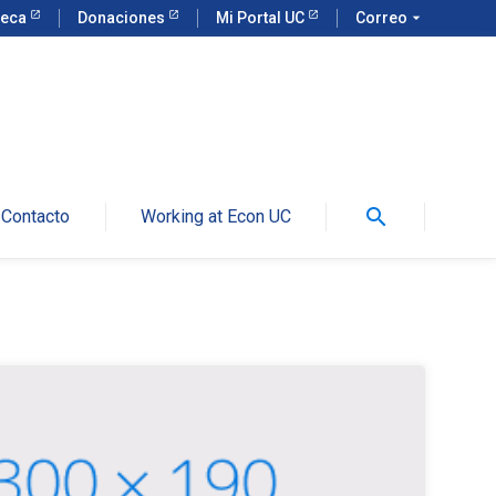
teca
Donaciones
Mi Portal UC
Correo
arrow_drop_down
search
Contacto
Working at Econ UC