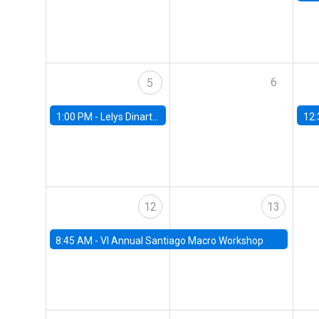
6
5
1:00 PM -
Lelys Dinarte, Banco Mundial
12:
12
13
8:45 AM -
VI Annual Santiago Macro Workshop