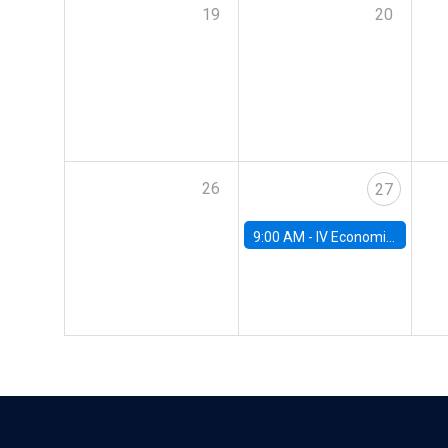
19
20
26
27
9:00 AM -
IV Economics Alumni Workshop