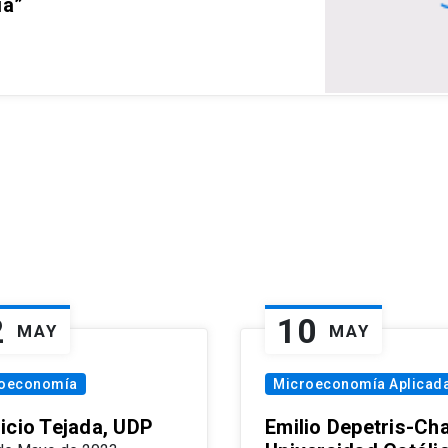
ia”
2
10
MAY
MAY
oeconomía
Microeconomía Aplicad
icio Tejada, UDP
Emilio Depetris-Cha