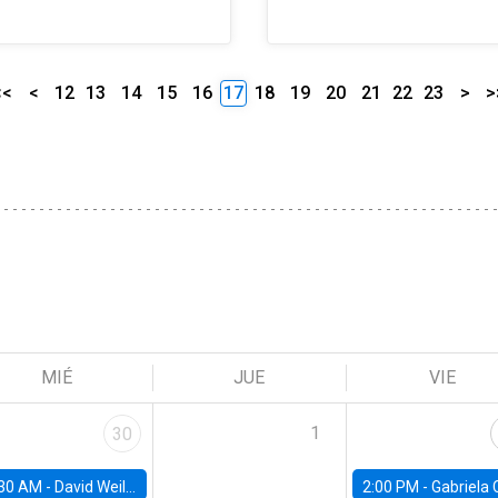
<<
<
12
13
14
15
16
17
18
19
20
21
22
23
>
>
MIÉ
JUE
VIE
1
30
30 AM -
David Weil, Brown University
2:00 PM -
Gabriela Contreras, Banco Central de Ch