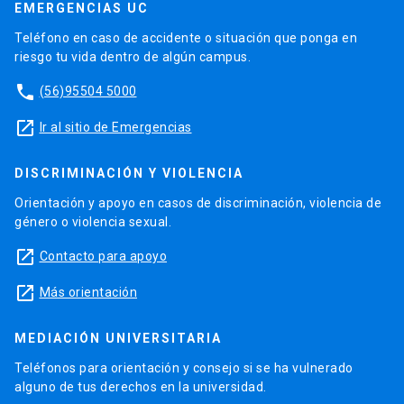
EMERGENCIAS UC
Teléfono en caso de accidente o situación que ponga en
riesgo tu vida dentro de algún campus.
phone
(56)95504 5000
launch
Ir al sitio de Emergencias
DISCRIMINACIÓN Y VIOLENCIA
Orientación y apoyo en casos de discriminación, violencia de
género o violencia sexual.
launch
Contacto para apoyo
launch
Más orientación
MEDIACIÓN UNIVERSITARIA
Teléfonos para orientación y consejo si se ha vulnerado
alguno de tus derechos en la universidad.