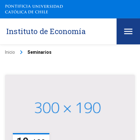
Instituto de Economía
keyboard_arrow_right
Inicio
Seminarios