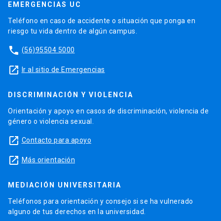
EMERGENCIAS UC
Teléfono en caso de accidente o situación que ponga en
riesgo tu vida dentro de algún campus.
phone
(56)95504 5000
launch
Ir al sitio de Emergencias
DISCRIMINACIÓN Y VIOLENCIA
Orientación y apoyo en casos de discriminación, violencia de
género o violencia sexual.
launch
Contacto para apoyo
launch
Más orientación
MEDIACIÓN UNIVERSITARIA
Teléfonos para orientación y consejo si se ha vulnerado
alguno de tus derechos en la universidad.