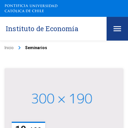
Instituto de Economía
keyboard_arrow_right
Inicio
Seminarios