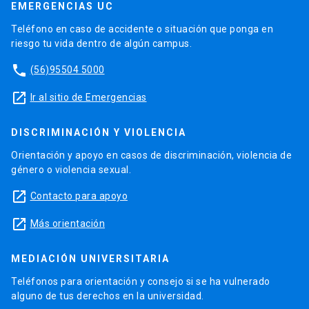
EMERGENCIAS UC
Teléfono en caso de accidente o situación que ponga en
riesgo tu vida dentro de algún campus.
phone
(56)95504 5000
launch
Ir al sitio de Emergencias
DISCRIMINACIÓN Y VIOLENCIA
Orientación y apoyo en casos de discriminación, violencia de
género o violencia sexual.
launch
Contacto para apoyo
launch
Más orientación
MEDIACIÓN UNIVERSITARIA
Teléfonos para orientación y consejo si se ha vulnerado
alguno de tus derechos en la universidad.