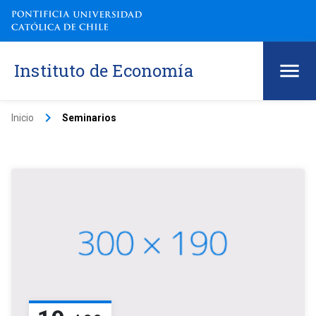
Instituto de Economía
keyboard_arrow_right
Inicio
Seminarios