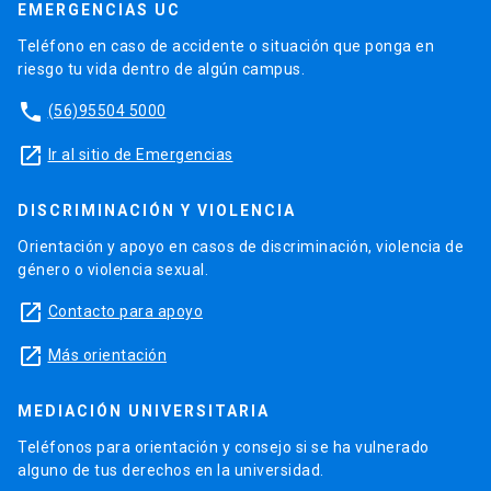
EMERGENCIAS UC
Teléfono en caso de accidente o situación que ponga en
riesgo tu vida dentro de algún campus.
phone
(56)95504 5000
launch
Ir al sitio de Emergencias
DISCRIMINACIÓN Y VIOLENCIA
Orientación y apoyo en casos de discriminación, violencia de
género o violencia sexual.
launch
Contacto para apoyo
launch
Más orientación
MEDIACIÓN UNIVERSITARIA
Teléfonos para orientación y consejo si se ha vulnerado
alguno de tus derechos en la universidad.