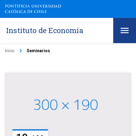
Instituto de Economía
keyboard_arrow_right
Inicio
Seminarios