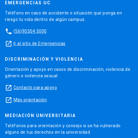
EMERGENCIAS UC
Teléfono en caso de accidente o situación que ponga en
riesgo tu vida dentro de algún campus.
phone
(56)95504 5000
launch
Ir al sitio de Emergencias
DISCRIMINACIÓN Y VIOLENCIA
Orientación y apoyo en casos de discriminación, violencia de
género o violencia sexual.
launch
Contacto para apoyo
launch
Más orientación
MEDIACIÓN UNIVERSITARIA
Teléfonos para orientación y consejo si se ha vulnerado
alguno de tus derechos en la universidad.