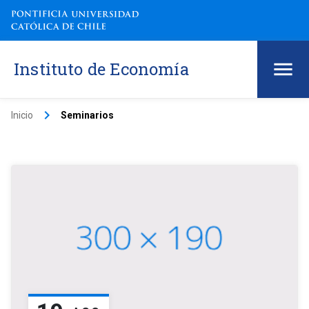
Instituto de Economía
keyboard_arrow_right
Inicio
Seminarios