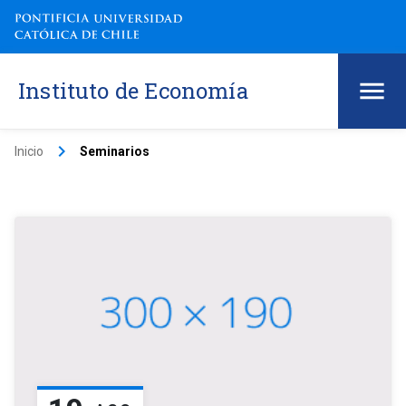
Instituto de Economía
keyboard_arrow_right
Inicio
Seminarios