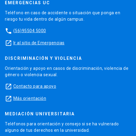
EMERGENCIAS UC
Teléfono en caso de accidente o situación que ponga en
riesgo tu vida dentro de algún campus.
phone
(56)95504 5000
launch
Ir al sitio de Emergencias
DISCRIMINACIÓN Y VIOLENCIA
Orientación y apoyo en casos de discriminación, violencia de
género o violencia sexual.
launch
Contacto para apoyo
launch
Más orientación
MEDIACIÓN UNIVERSITARIA
Teléfonos para orientación y consejo si se ha vulnerado
alguno de tus derechos en la universidad.