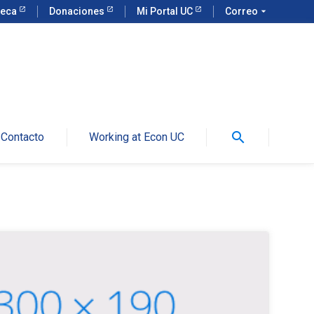
teca
Donaciones
Mi Portal UC
Correo
arrow_drop_down
search
Contacto
Working at Econ UC