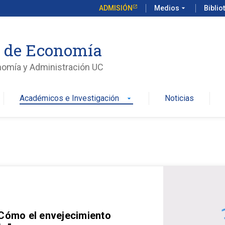
ADMISIÓN
Medios
arrow_drop_down
Biblio
o de Economía
nomía y Administración UC
Académicos e Investigación
Noticias
arrow_drop_down
 Cómo el envejecimiento