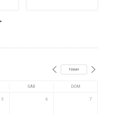
>
TODAY
SÁB
DOM
5
6
7