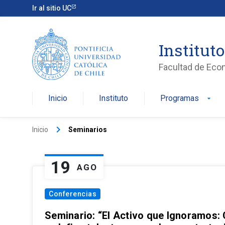
Ir al sitio UC
Institut
Facultad de Eco
Inicio
Instituto
Programas
arrow_drop_down
keyboard_arrow_right
Inicio
Seminarios
19
AGO
Conferencias
Seminario: “El Activo que Ignoramos: