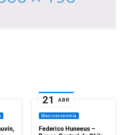
21
ABR
a
Macroeconomía
uvín,
Federico Huneeus –