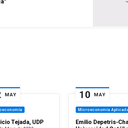
ia”
2
10
MAY
MAY
oeconomía
Microeconomía Aplicad
icio Tejada, UDP
Emilio Depetris-Cha