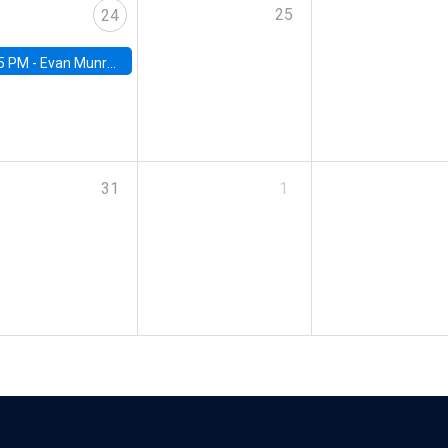
25
24
5 PM -
Evan Munro, Neyman Visiting Assistant Professor in the Department of Statistics at UC Berkeley
31
1