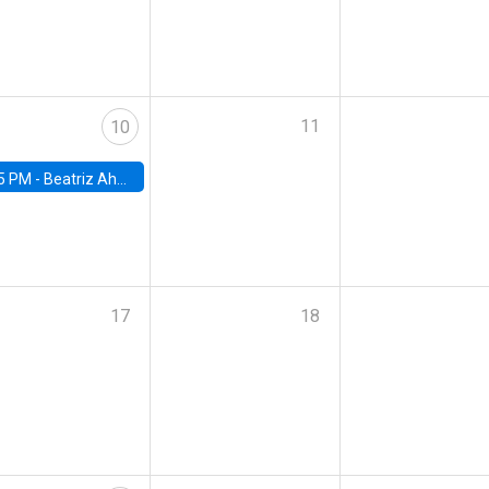
11
10
5 PM -
Beatriz Ahumada, PhD candidate, Universidad de Pittsburgh
17
18