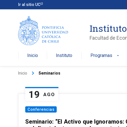
Ir al sitio UC
Institut
Facultad de Eco
Inicio
Instituto
Programas
arrow_drop_down
keyboard_arrow_right
Inicio
Seminarios
19
AGO
Conferencias
Seminario: “El Activo que Ignoramos: