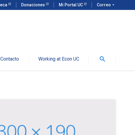
teca
Donaciones
Mi Portal UC
Correo
arrow_drop_down
search
Contacto
Working at Econ UC