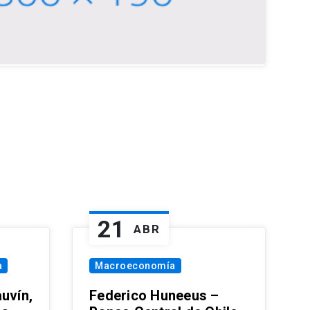
21
ABR
a
Macroeconomía
uvín,
Federico Huneeus –