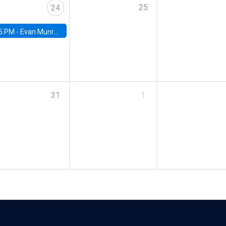
25
24
5 PM -
Evan Munro, Neyman Visiting Assistant Professor in the Department of Statistics at UC Berkeley
31
1