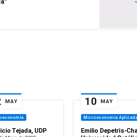
ia”
2
10
MAY
MAY
oeconomía
Microeconomía Aplicad
icio Tejada, UDP
Emilio Depetris-Cha