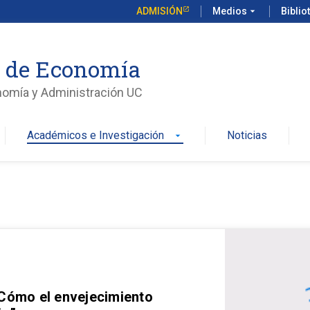
ADMISIÓN
Medios
arrow_drop_down
Biblio
o de Economía
nomía y Administración UC
Académicos e Investigación
Noticias
arrow_drop_down
 Cómo el envejecimiento