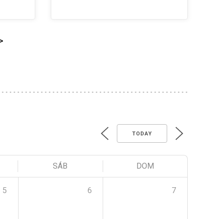
>
TODAY
SÁB
DOM
5
6
7