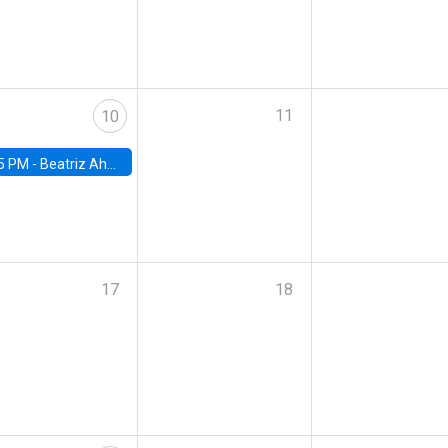
11
10
5 PM -
Beatriz Ahumada, PhD candidate, Universidad de Pittsburgh
17
18