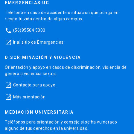
EMERGENCIAS UC
Teléfono en caso de accidente o situación que ponga en
riesgo tu vida dentro de algún campus.
phone
(56)95504 5000
launch
Ir al sitio de Emergencias
DISCRIMINACIÓN Y VIOLENCIA
Orientación y apoyo en casos de discriminación, violencia de
género o violencia sexual.
launch
Contacto para apoyo
launch
Más orientación
MEDIACIÓN UNIVERSITARIA
Teléfonos para orientación y consejo si se ha vulnerado
alguno de tus derechos en la universidad.