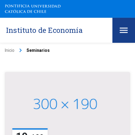
Instituto de Economía
keyboard_arrow_right
Inicio
Seminarios