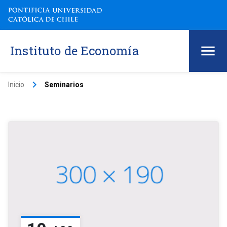
Instituto de Economía
keyboard_arrow_right
Inicio
Seminarios