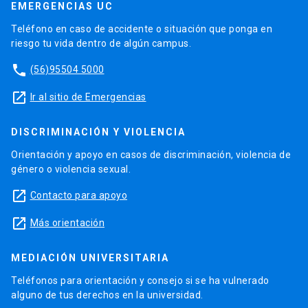
EMERGENCIAS UC
Teléfono en caso de accidente o situación que ponga en
riesgo tu vida dentro de algún campus.
phone
(56)95504 5000
launch
Ir al sitio de Emergencias
DISCRIMINACIÓN Y VIOLENCIA
Orientación y apoyo en casos de discriminación, violencia de
género o violencia sexual.
launch
Contacto para apoyo
launch
Más orientación
MEDIACIÓN UNIVERSITARIA
Teléfonos para orientación y consejo si se ha vulnerado
alguno de tus derechos en la universidad.