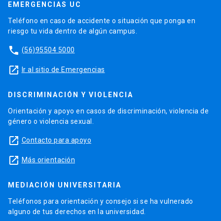
EMERGENCIAS UC
Teléfono en caso de accidente o situación que ponga en
riesgo tu vida dentro de algún campus.
phone
(56)95504 5000
launch
Ir al sitio de Emergencias
DISCRIMINACIÓN Y VIOLENCIA
Orientación y apoyo en casos de discriminación, violencia de
género o violencia sexual.
launch
Contacto para apoyo
launch
Más orientación
MEDIACIÓN UNIVERSITARIA
Teléfonos para orientación y consejo si se ha vulnerado
alguno de tus derechos en la universidad.