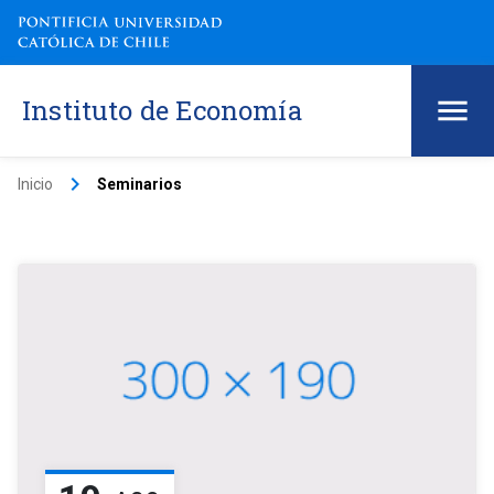
Instituto de Economía
keyboard_arrow_right
Inicio
Seminarios