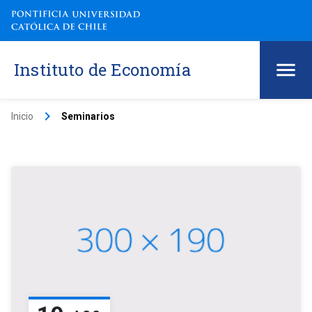
Instituto de Economía
keyboard_arrow_right
Inicio
Seminarios