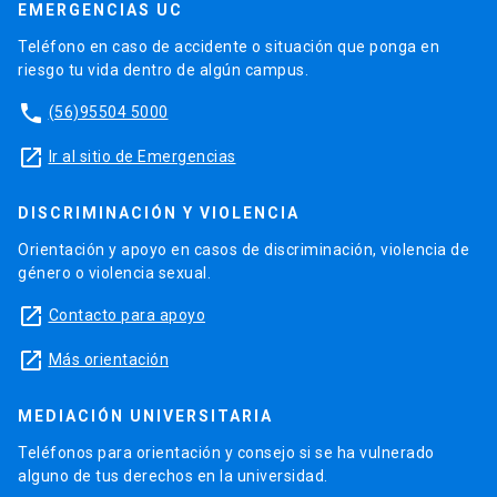
EMERGENCIAS UC
Teléfono en caso de accidente o situación que ponga en
riesgo tu vida dentro de algún campus.
phone
(56)95504 5000
launch
Ir al sitio de Emergencias
DISCRIMINACIÓN Y VIOLENCIA
Orientación y apoyo en casos de discriminación, violencia de
género o violencia sexual.
launch
Contacto para apoyo
launch
Más orientación
MEDIACIÓN UNIVERSITARIA
Teléfonos para orientación y consejo si se ha vulnerado
alguno de tus derechos en la universidad.