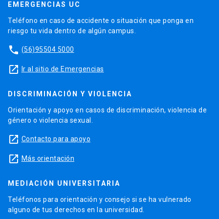
EMERGENCIAS UC
Teléfono en caso de accidente o situación que ponga en
riesgo tu vida dentro de algún campus.
phone
(56)95504 5000
launch
Ir al sitio de Emergencias
DISCRIMINACIÓN Y VIOLENCIA
Orientación y apoyo en casos de discriminación, violencia de
género o violencia sexual.
launch
Contacto para apoyo
launch
Más orientación
MEDIACIÓN UNIVERSITARIA
Teléfonos para orientación y consejo si se ha vulnerado
alguno de tus derechos en la universidad.