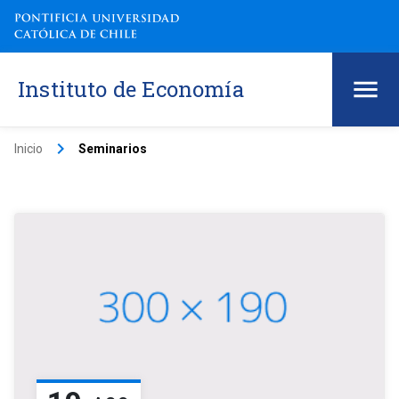
Instituto de Economía
keyboard_arrow_right
Inicio
Seminarios