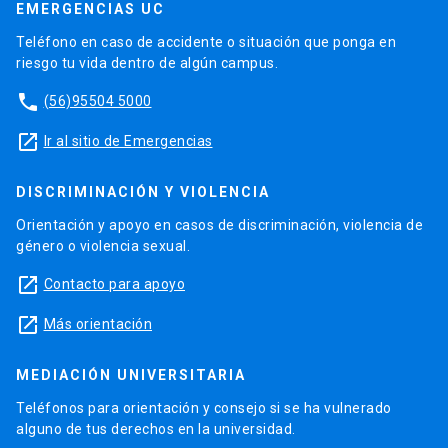
EMERGENCIAS UC
Teléfono en caso de accidente o situación que ponga en
riesgo tu vida dentro de algún campus.
phone
(56)95504 5000
launch
Ir al sitio de Emergencias
DISCRIMINACIÓN Y VIOLENCIA
Orientación y apoyo en casos de discriminación, violencia de
género o violencia sexual.
launch
Contacto para apoyo
launch
Más orientación
MEDIACIÓN UNIVERSITARIA
Teléfonos para orientación y consejo si se ha vulnerado
alguno de tus derechos en la universidad.