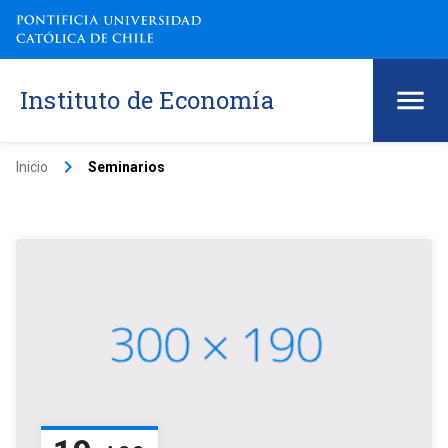
Instituto de Economía
keyboard_arrow_right
Inicio
Seminarios