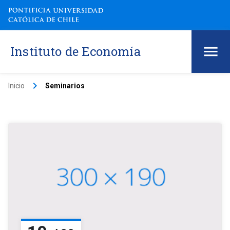
Instituto de Economía
keyboard_arrow_right
Inicio
Seminarios