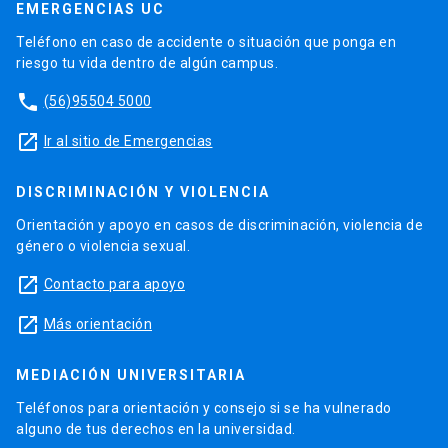
EMERGENCIAS UC
Teléfono en caso de accidente o situación que ponga en
riesgo tu vida dentro de algún campus.
phone
(56)95504 5000
launch
Ir al sitio de Emergencias
DISCRIMINACIÓN Y VIOLENCIA
Orientación y apoyo en casos de discriminación, violencia de
género o violencia sexual.
launch
Contacto para apoyo
launch
Más orientación
MEDIACIÓN UNIVERSITARIA
Teléfonos para orientación y consejo si se ha vulnerado
alguno de tus derechos en la universidad.