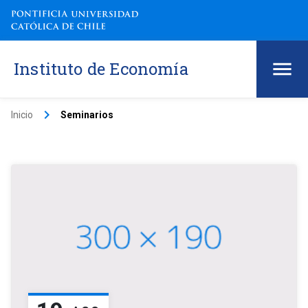
Instituto de Economía
keyboard_arrow_right
Inicio
Seminarios