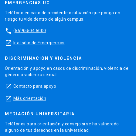
EMERGENCIAS UC
Teléfono en caso de accidente o situación que ponga en
riesgo tu vida dentro de algún campus.
phone
(56)95504 5000
launch
Ir al sitio de Emergencias
DISCRIMINACIÓN Y VIOLENCIA
Orientación y apoyo en casos de discriminación, violencia de
género o violencia sexual.
launch
Contacto para apoyo
launch
Más orientación
MEDIACIÓN UNIVERSITARIA
Teléfonos para orientación y consejo si se ha vulnerado
alguno de tus derechos en la universidad.