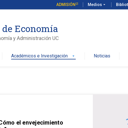
ADMISIÓN
Medios
arrow_drop_down
Biblio
o de Economía
nomía y Administración UC
Académicos e Investigación
Noticias
arrow_drop_down
 Cómo el envejecimiento