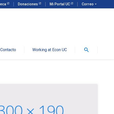
teca
Donaciones
Mi Portal UC
Correo
arrow_drop_down
search
Contacto
Working at Econ UC