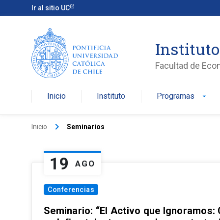
Ir al sitio UC
Institut
Facultad de Eco
Inicio
Instituto
Programas
arrow_drop_down
keyboard_arrow_right
Inicio
Seminarios
19
AGO
Conferencias
Seminario: “El Activo que Ignoramos: