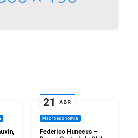
21
ABR
a
Macroeconomía
uvín,
Federico Huneeus –