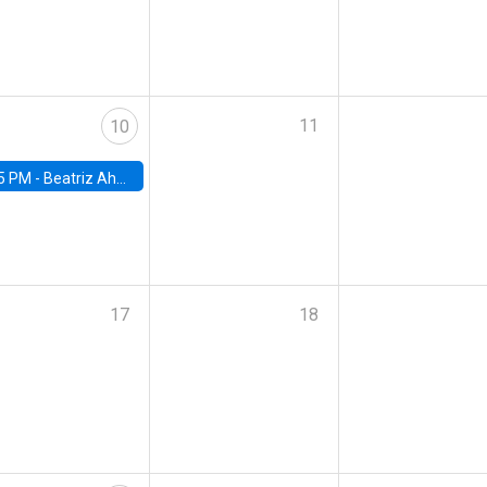
11
10
5 PM -
Beatriz Ahumada, PhD candidate, Universidad de Pittsburgh
17
18