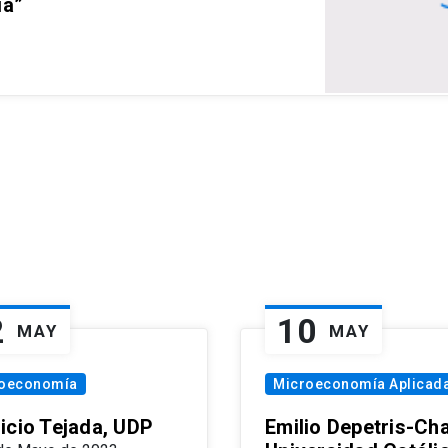
ia”
2
10
MAY
MAY
oeconomía
Microeconomía Aplicad
icio Tejada, UDP
Emilio Depetris-Cha