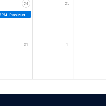
25
24
5 PM -
Evan Munro, Neyman Visiting Assistant Professor in the Department of Statistics at UC Berkeley
31
1