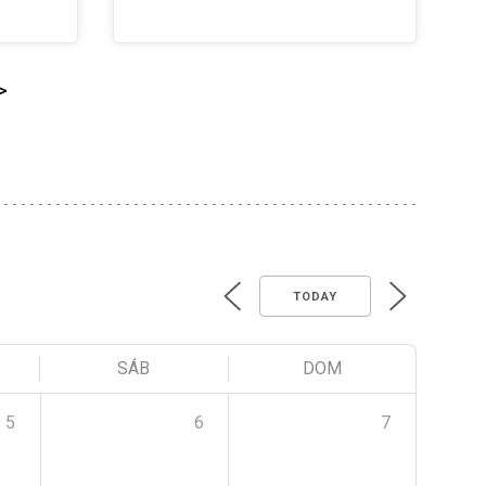
>
TODAY
SÁB
DOM
5
6
7