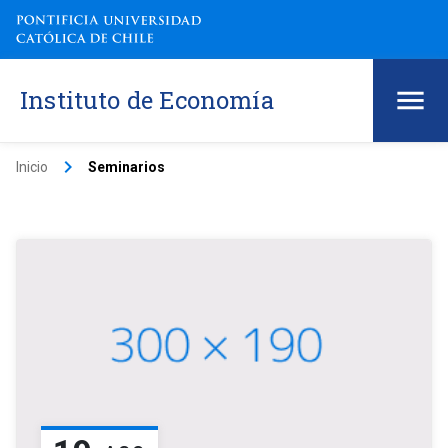
Instituto de Economía
keyboard_arrow_right
Inicio
Seminarios