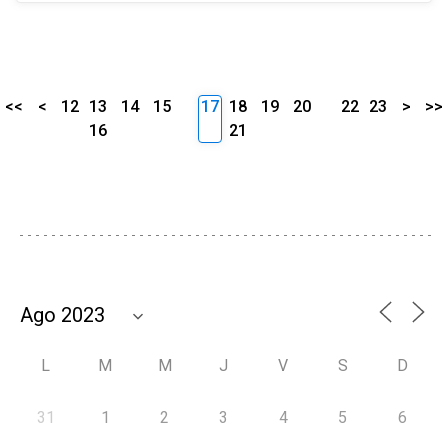
<<
<
12
13
14
15
17
18
19
20
22
23
>
>>
16
21
L
M
M
J
V
S
D
31
1
2
3
4
5
6