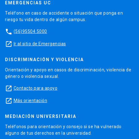
EMERGENCIAS UC
Teléfono en caso de accidente o situación que ponga en
riesgo tu vida dentro de algún campus.
phone
(56)95504 5000
launch
Ir al sitio de Emergencias
DISCRIMINACIÓN Y VIOLENCIA
Orientación y apoyo en casos de discriminación, violencia de
género o violencia sexual.
launch
Contacto para apoyo
launch
Más orientación
MEDIACIÓN UNIVERSITARIA
Teléfonos para orientación y consejo si se ha vulnerado
alguno de tus derechos en la universidad.