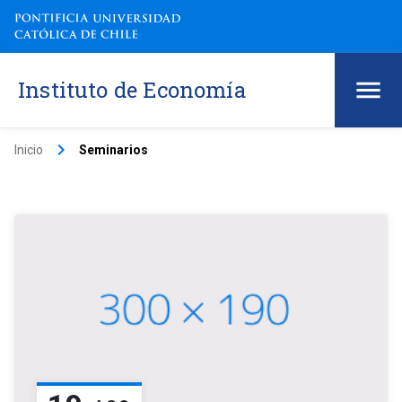
Instituto de Economía
keyboard_arrow_right
Inicio
Seminarios