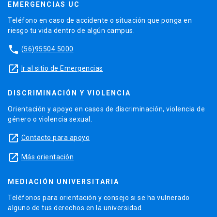
EMERGENCIAS UC
Teléfono en caso de accidente o situación que ponga en
riesgo tu vida dentro de algún campus.
phone
(56)95504 5000
launch
Ir al sitio de Emergencias
DISCRIMINACIÓN Y VIOLENCIA
Orientación y apoyo en casos de discriminación, violencia de
género o violencia sexual.
launch
Contacto para apoyo
launch
Más orientación
MEDIACIÓN UNIVERSITARIA
Teléfonos para orientación y consejo si se ha vulnerado
alguno de tus derechos en la universidad.