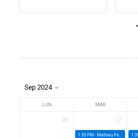
LUN
MAR
26
27
1:35 PM -
Mathieu Pedemonte, IDB
1:3