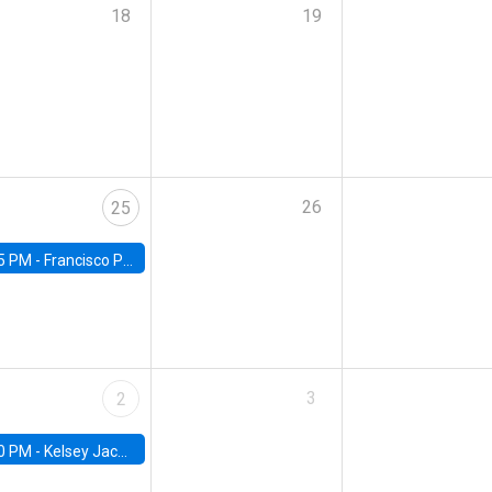
18
19
26
25
5 PM -
Francisco Pino, Universidad de Chile
3
2
0 PM -
Kelsey Jack, UC Berkeley