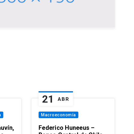
21
ABR
a
Macroeconomía
uvín,
Federico Huneeus –