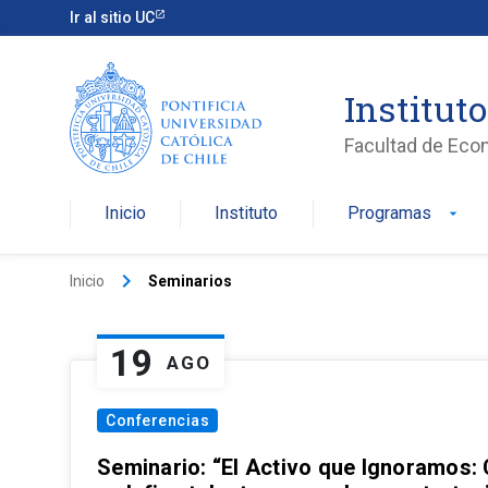
Ir al sitio UC
Institut
Facultad de Eco
Inicio
Instituto
Programas
arrow_drop_down
keyboard_arrow_right
Inicio
Seminarios
19
AGO
Conferencias
Seminario: “El Activo que Ignoramos: