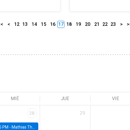
<<
<
12
13
14
15
16
17
18
19
20
21
22
23
>
>
MIÉ
JUE
VIE
29
28
5 PM -
Mathias Thoenig, University of Lausanne