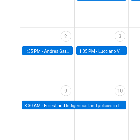
2
3
1:35 PM -
Andres Gatty, alumno Doctorado en Economía
1:35 PM -
Lucciano Villacorta, Banco Central de Chile
9
10
8:30 AM -
Forest and Indigenous land policies in Latin America: Lessons from the Chilean Experience