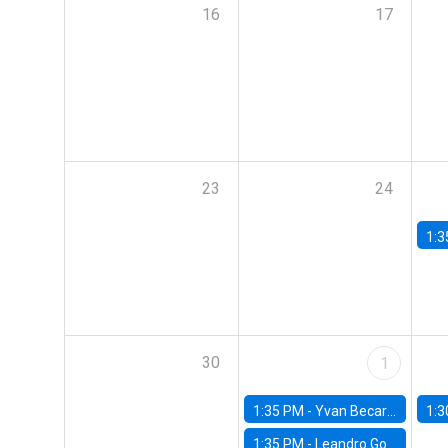
16
17
23
24
1:3
30
1
1:35 PM -
Yvan Becard, PUC Río
1:3
1:35 PM -
Leandro Gorno, FGV EPGE Brazilian School of Economics and Finance