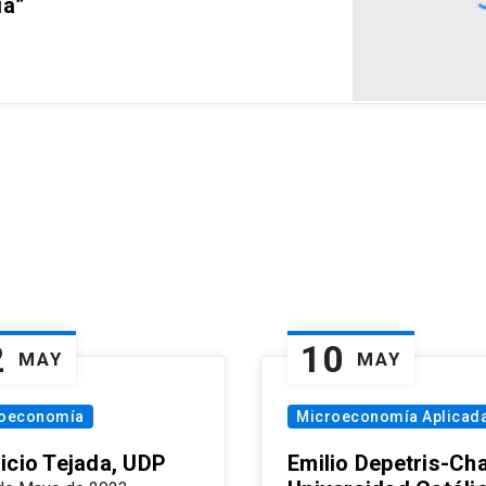
ia”
2
10
MAY
MAY
oeconomía
Microeconomía Aplicad
icio Tejada, UDP
Emilio Depetris-Cha