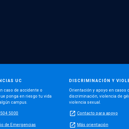
NCIAS UC
DISCRIMINACIÓN Y VIOL
n caso de accidente o
Orientación y apoyo en casos 
que ponga en riesgo tu vida
discriminación, violencia de g
 algún campus.
violencia sexual.
launch
5504 5000
Contacto para apoyo
launch
sitio de Emergencias
Más orientación