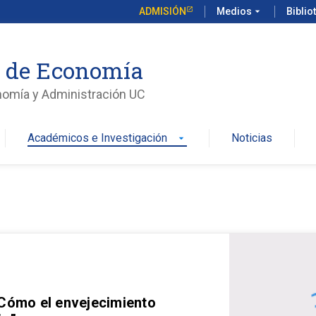
ADMISIÓN
Medios
arrow_drop_down
Biblio
o de Economía
nomía y Administración UC
Académicos e Investigación
Noticias
arrow_drop_down
 Cómo el envejecimiento