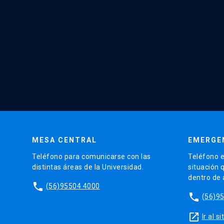
MESA CENTRAL
EMERGE
Teléfono para comunicarse con las
Teléfono e
distintas áreas de la Universidad.
situación 
dentro de
phone
(56)95504 4000
phone
(56)9
launch
Ir al 