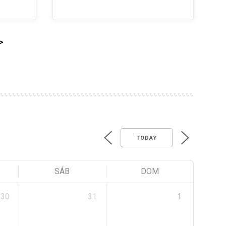
>
TODAY
SÁB
DOM
30
31
1