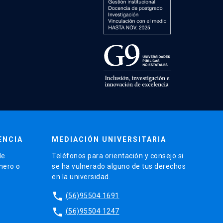
ENCIA
MEDIACIÓN UNIVERSITARIA
de
Teléfonos para orientación y consejo si
énero o
se ha vulnerado alguno de tus derechos
en la universidad.
phone
(56)95504 1691
phone
(56)95504 1247