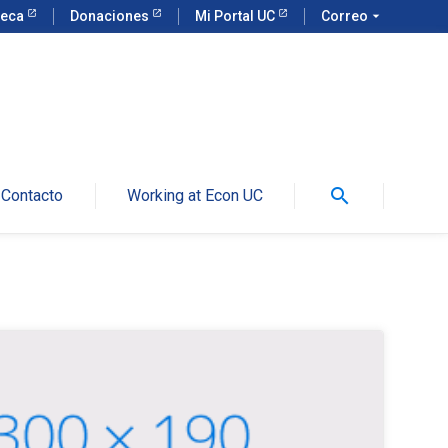
teca
Donaciones
Mi Portal UC
Correo
arrow_drop_down
search
Contacto
Working at Econ UC