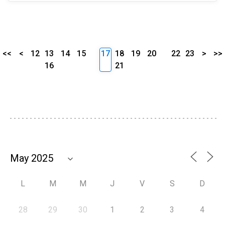
<<
<
12
13
14
15
17
18
19
20
22
23
>
>>
16
21
L
M
M
J
V
S
D
28
29
30
1
2
3
4