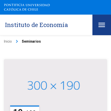
Instituto de Economía
keyboard_arrow_right
Inicio
Seminarios