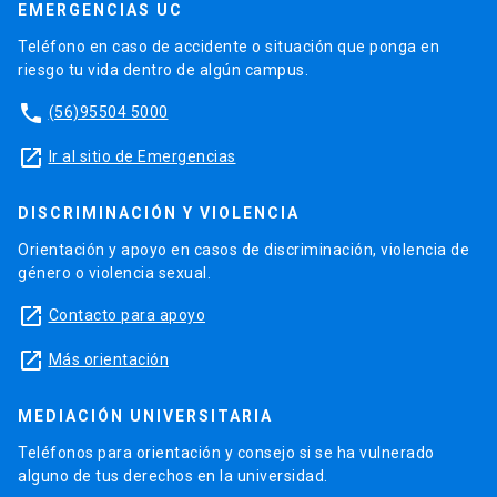
EMERGENCIAS UC
Teléfono en caso de accidente o situación que ponga en
riesgo tu vida dentro de algún campus.
phone
(56)95504 5000
launch
Ir al sitio de Emergencias
DISCRIMINACIÓN Y VIOLENCIA
Orientación y apoyo en casos de discriminación, violencia de
género o violencia sexual.
launch
Contacto para apoyo
launch
Más orientación
MEDIACIÓN UNIVERSITARIA
Teléfonos para orientación y consejo si se ha vulnerado
alguno de tus derechos en la universidad.