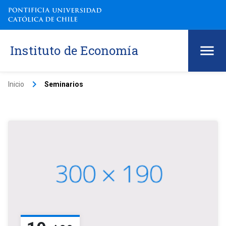
Instituto de Economía
keyboard_arrow_right
Inicio
Seminarios