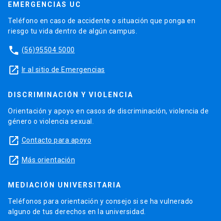
EMERGENCIAS UC
Teléfono en caso de accidente o situación que ponga en
riesgo tu vida dentro de algún campus.
phone
(56)95504 5000
launch
Ir al sitio de Emergencias
DISCRIMINACIÓN Y VIOLENCIA
Orientación y apoyo en casos de discriminación, violencia de
género o violencia sexual.
launch
Contacto para apoyo
launch
Más orientación
MEDIACIÓN UNIVERSITARIA
Teléfonos para orientación y consejo si se ha vulnerado
alguno de tus derechos en la universidad.