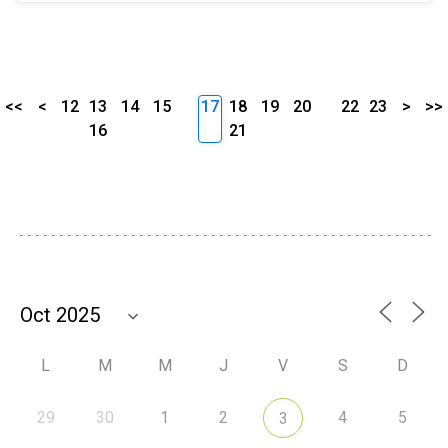
<<
<
12
13
14
15
17
18
19
20
22
23
>
>>
16
21
L
M
M
J
V
S
D
29
30
1
2
4
5
3