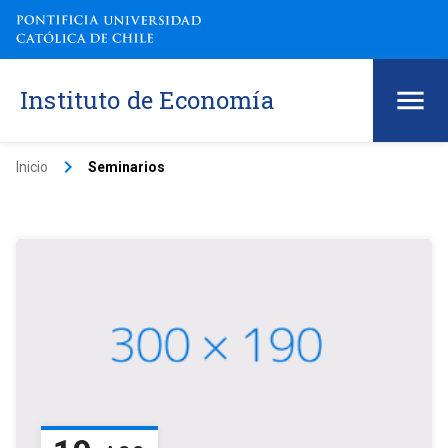
Instituto de Economía
keyboard_arrow_right
Inicio
Seminarios