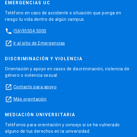
EMERGENCIAS UC
Teléfono en caso de accidente o situación que ponga en
riesgo tu vida dentro de algún campus.
phone
(56)95504 5000
launch
Ir al sitio de Emergencias
DISCRIMINACIÓN Y VIOLENCIA
Orientación y apoyo en casos de discriminación, violencia de
género o violencia sexual.
launch
Contacto para apoyo
launch
Más orientación
MEDIACIÓN UNIVERSITARIA
Teléfonos para orientación y consejo si se ha vulnerado
alguno de tus derechos en la universidad.