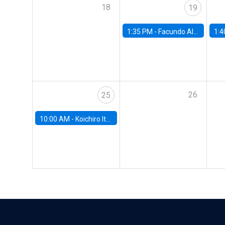
18
19
1:35 PM -
Facundo Albornoz, Universidad de San Andrés
1:4
26
25
10:00 AM -
Koichiro Ito, University of Chicago