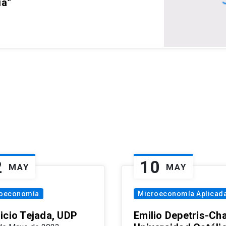
ia”
2
10
MAY
MAY
oeconomía
Microeconomía Aplicad
icio Tejada, UDP
Emilio Depetris-Cha