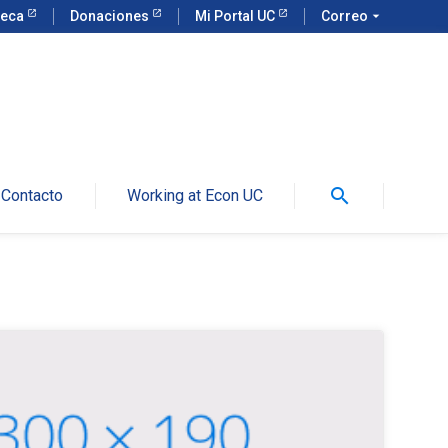
teca
Donaciones
Mi Portal UC
Correo
arrow_drop_down
search
Contacto
Working at Econ UC