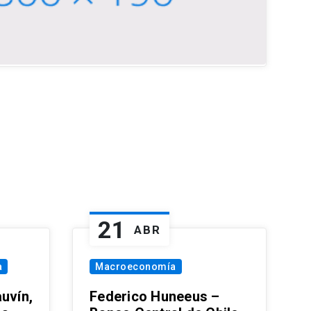
21
ABR
a
Macroeconomía
uvín,
Federico Huneeus –