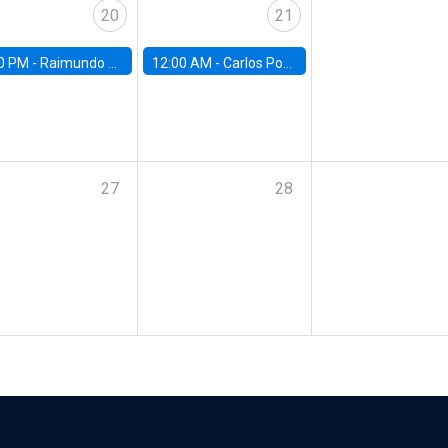
20
21
0 PM -
Raimundo Undurraga, Centro de Economía Aplicada, Universidad de Chile
12:00 AM -
Carlos Ponce, UAH
27
28