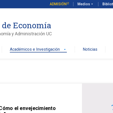
ADMISIÓN
Medios
arrow_drop_down
Biblio
o de Economía
nomía y Administración UC
Académicos e Investigación
Noticias
arrow_drop_down
 Cómo el envejecimiento