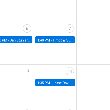
6
7
0 PM -
Jan Stuhler, Universidad Carlos III de Madrid
1:40 PM -
Timothy Simcoe, Boston University
13
14
1:35 PM -
Jesse Davis, University of North Carolina at Chapel Hill