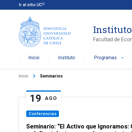
Ir al sitio UC
Institut
Facultad de Eco
Inicio
Instituto
Programas
arrow_drop_down
keyboard_arrow_right
Inicio
Seminarios
19
AGO
Conferencias
Seminario: “El Activo que Ignoramos: