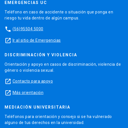
EMERGENCIAS UC
Teléfono en caso de accidente o situación que ponga en
riesgo tu vida dentro de algún campus.
phone
(56)95504 5000
launch
Ir al sitio de Emergencias
DISCRIMINACIÓN Y VIOLENCIA
Orientación y apoyo en casos de discriminación, violencia de
género o violencia sexual.
launch
Contacto para apoyo
launch
Más orientación
MEDIACIÓN UNIVERSITARIA
Teléfonos para orientación y consejo si se ha vulnerado
alguno de tus derechos en la universidad.