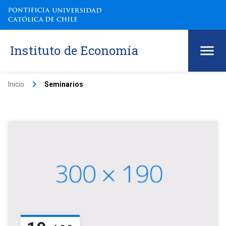
Instituto de Economía
keyboard_arrow_right
Inicio
Seminarios