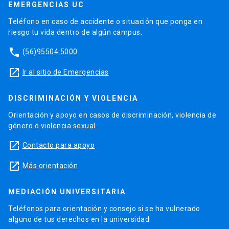
EMERGENCIAS UC
Teléfono en caso de accidente o situación que ponga en
riesgo tu vida dentro de algún campus.
phone
(56)95504 5000
launch
Ir al sitio de Emergencias
DISCRIMINACIÓN Y VIOLENCIA
Orientación y apoyo en casos de discriminación, violencia de
género o violencia sexual.
launch
Contacto para apoyo
launch
Más orientación
MEDIACIÓN UNIVERSITARIA
Teléfonos para orientación y consejo si se ha vulnerado
alguno de tus derechos en la universidad.