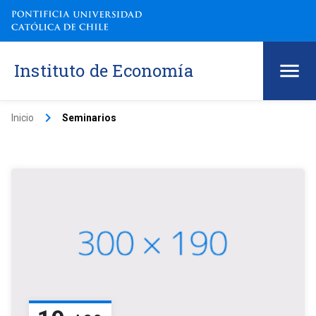
Instituto de Economía
keyboard_arrow_right
Inicio
Seminarios