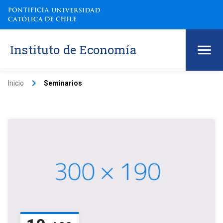
Instituto de Economía
keyboard_arrow_right
Inicio
Seminarios