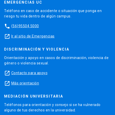
EMERGENCIAS UC
Teléfono en caso de accidente o situación que ponga en
riesgo tu vida dentro de algún campus.
phone
(56)95504 5000
launch
Ir al sitio de Emergencias
DISCRIMINACIÓN Y VIOLENCIA
Orientación y apoyo en casos de discriminación, violencia de
género o violencia sexual.
launch
Contacto para apoyo
launch
Más orientación
MEDIACIÓN UNIVERSITARIA
Teléfonos para orientación y consejo si se ha vulnerado
alguno de tus derechos en la universidad.