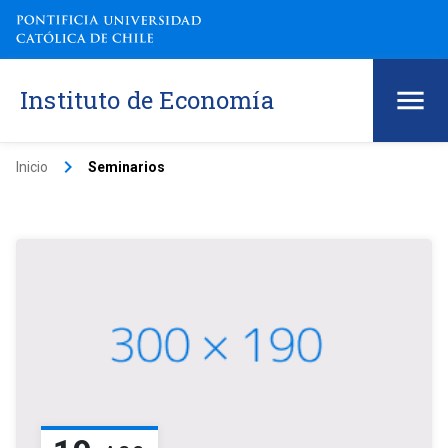
Instituto de Economía
keyboard_arrow_right
Inicio
Seminarios