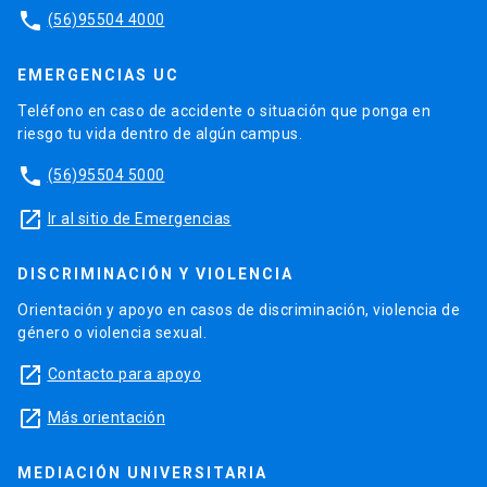
phone
(56)95504 4000
EMERGENCIAS UC
Teléfono en caso de accidente o situación que ponga en
riesgo tu vida dentro de algún campus.
phone
(56)95504 5000
launch
Ir al sitio de Emergencias
DISCRIMINACIÓN Y VIOLENCIA
Orientación y apoyo en casos de discriminación, violencia de
género o violencia sexual.
launch
Contacto para apoyo
launch
Más orientación
MEDIACIÓN UNIVERSITARIA