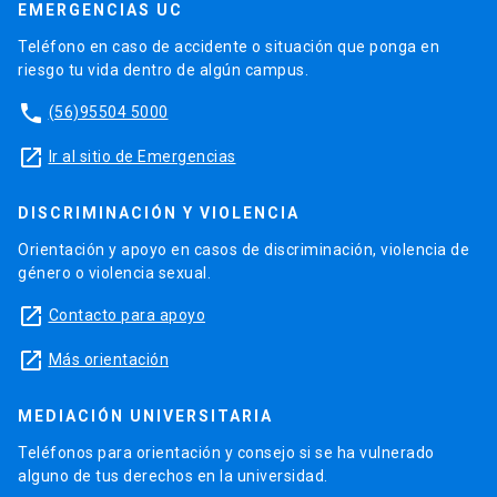
EMERGENCIAS UC
Teléfono en caso de accidente o situación que ponga en
riesgo tu vida dentro de algún campus.
phone
(56)95504 5000
launch
Ir al sitio de Emergencias
DISCRIMINACIÓN Y VIOLENCIA
Orientación y apoyo en casos de discriminación, violencia de
género o violencia sexual.
launch
Contacto para apoyo
launch
Más orientación
MEDIACIÓN UNIVERSITARIA
Teléfonos para orientación y consejo si se ha vulnerado
alguno de tus derechos en la universidad.