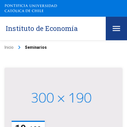
Instituto de Economía
keyboard_arrow_right
Inicio
Seminarios