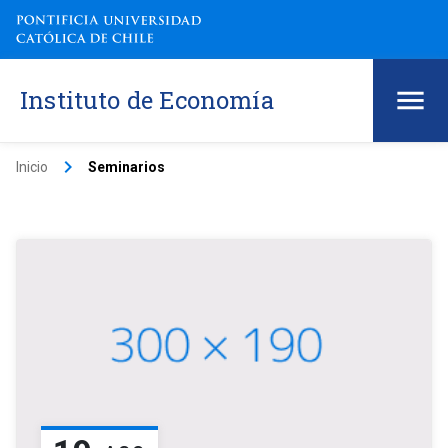
Instituto de Economía
keyboard_arrow_right
Inicio
Seminarios