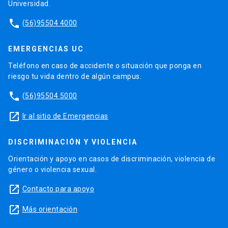
Universidad.
phone
(56)95504 4000
EMERGENCIAS UC
Teléfono en caso de accidente o situación que ponga en
riesgo tu vida dentro de algún campus.
phone
(56)95504 5000
launch
Ir al sitio de Emergencias
DISCRIMINACIÓN Y VIOLENCIA
Orientación y apoyo en casos de discriminación, violencia de
género o violencia sexual.
launch
Contacto para apoyo
launch
Más orientación