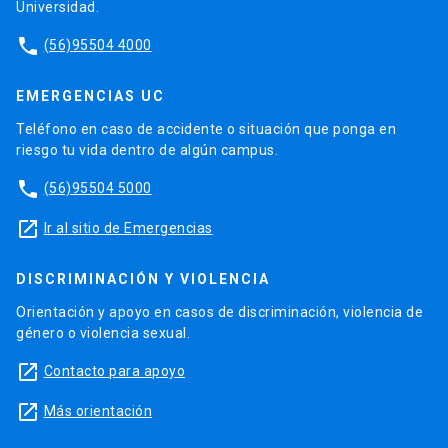
Universidad.
phone
(56)95504 4000
EMERGENCIAS UC
Teléfono en caso de accidente o situación que ponga en
riesgo tu vida dentro de algún campus.
phone
(56)95504 5000
launch
Ir al sitio de Emergencias
DISCRIMINACIÓN Y VIOLENCIA
Orientación y apoyo en casos de discriminación, violencia de
género o violencia sexual.
launch
Contacto para apoyo
launch
Más orientación