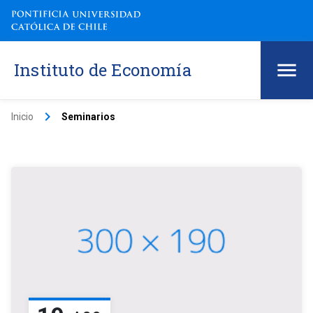
Instituto de Economía
keyboard_arrow_right
Inicio
Seminarios