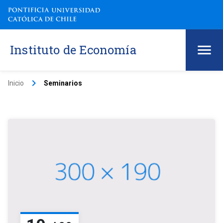
Instituto de Economía
keyboard_arrow_right
Inicio
Seminarios