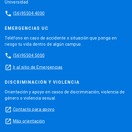
Universidad.
phone
(56)95504 4000
EMERGENCIAS UC
Teléfono en caso de accidente o situación que ponga en
riesgo tu vida dentro de algún campus.
phone
(56)95504 5000
launch
Ir al sitio de Emergencias
DISCRIMINACIÓN Y VIOLENCIA
Orientación y apoyo en casos de discriminación, violencia de
género o violencia sexual.
launch
Contacto para apoyo
launch
Más orientación