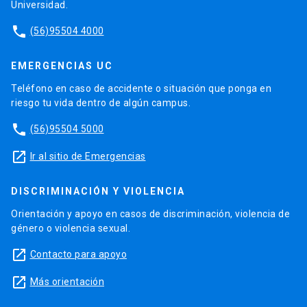
Universidad.
phone
(56)95504 4000
EMERGENCIAS UC
Teléfono en caso de accidente o situación que ponga en
riesgo tu vida dentro de algún campus.
phone
(56)95504 5000
launch
Ir al sitio de Emergencias
DISCRIMINACIÓN Y VIOLENCIA
Orientación y apoyo en casos de discriminación, violencia de
género o violencia sexual.
launch
Contacto para apoyo
launch
Más orientación