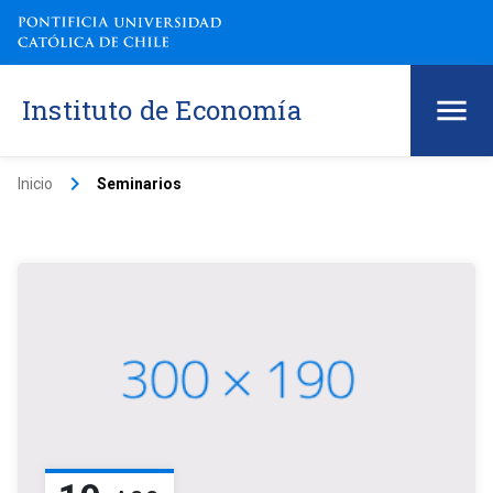
Instituto de Economía
keyboard_arrow_right
Inicio
Seminarios