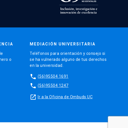
ENCIA
MEDIACIÓN UNIVERSITARIA
de
Teléfonos para orientación y consejo si
énero o
se ha vulnerado alguno de tus derechos
en la universidad.
phone
(56)95504 1691
phone
(56)95504 1247
launch
Ir a la Oficina de Ombuds UC