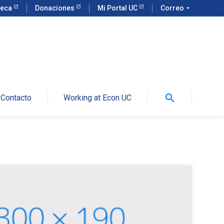
teca
Donaciones
Mi Portal UC
Correo
arrow_drop_down
search
Contacto
Working at Econ UC