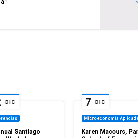
ia”
2
7
DIC
DIC
erencias
Microeconomía Aplicad
nnual Santiago
Karen Macours, Par