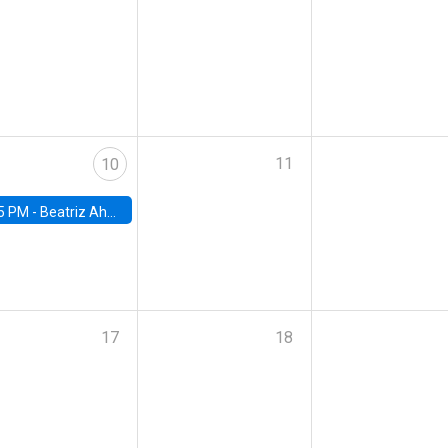
11
10
5 PM -
Beatriz Ahumada, PhD candidate, Universidad de Pittsburgh
17
18