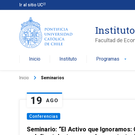
Ir al sitio UC
Institut
Facultad de Eco
Inicio
Instituto
Programas
arrow_drop_down
keyboard_arrow_right
Inicio
Seminarios
19
AGO
Conferencias
Seminario: “El Activo que Ignoramos: