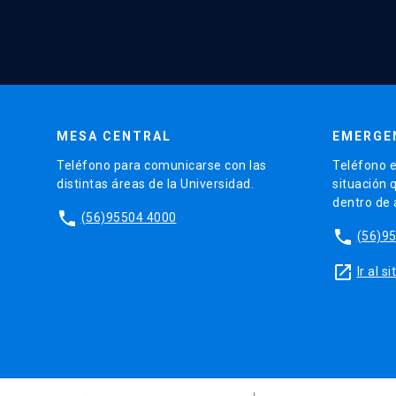
MESA CENTRAL
EMERGE
Teléfono para comunicarse con las
Teléfono e
distintas áreas de la Universidad.
situación 
dentro de
phone
(56)95504 4000
phone
(56)9
launch
Ir al 