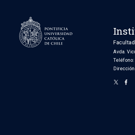
Inst
Facultad
Avda. Vic
Teléfono
Direcció