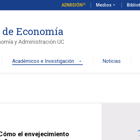
ADMISIÓN
Medios
arrow_drop_down
Biblio
o de Economía
nomía y Administración UC
Académicos e Investigación
Noticias
arrow_drop_down
 Cómo el envejecimiento