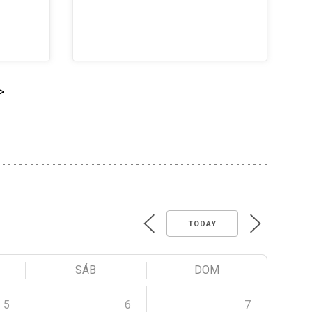
>
TODAY
SÁB
DOM
5
6
7