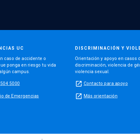
NCIAS UC
DISCRIMINACIÓN Y VIOL
n caso de accidente o
Orientación y apoyo en casos 
que ponga en riesgo tu vida
discriminación, violencia de g
 algún campus.
violencia sexual.
launch
5504 5000
Contacto para apoyo
launch
sitio de Emergencias
Más orientación