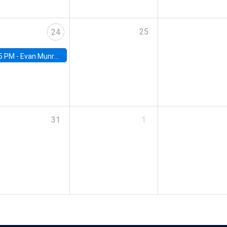
25
24
5 PM -
Evan Munro, Neyman Visiting Assistant Professor in the Department of Statistics at UC Berkeley
31
1