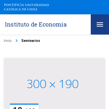
Instituto de Economía
keyboard_arrow_right
Inicio
Seminarios