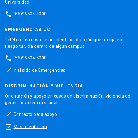
Universidad.
phone
(56)95504 4000
EMERGENCIAS UC
Teléfono en caso de accidente o situación que ponga en
riesgo tu vida dentro de algún campus.
phone
(56)95504 5000
launch
Ir al sitio de Emergencias
DISCRIMINACIÓN Y VIOLENCIA
Orientación y apoyo en casos de discriminación, violencia de
género o violencia sexual.
launch
Contacto para apoyo
launch
Más orientación