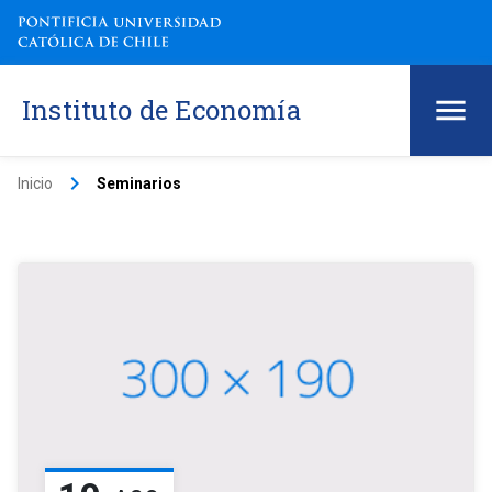
Instituto de Economía
keyboard_arrow_right
Inicio
Seminarios