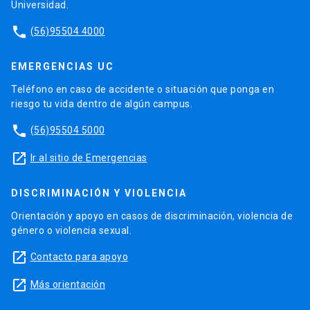
Universidad.
phone
(56)95504 4000
EMERGENCIAS UC
Teléfono en caso de accidente o situación que ponga en
riesgo tu vida dentro de algún campus.
phone
(56)95504 5000
launch
Ir al sitio de Emergencias
DISCRIMINACIÓN Y VIOLENCIA
Orientación y apoyo en casos de discriminación, violencia de
género o violencia sexual.
launch
Contacto para apoyo
launch
Más orientación