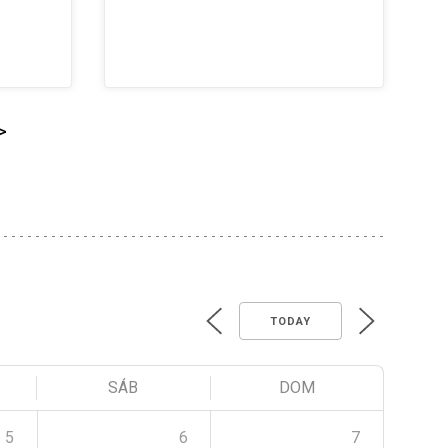
>
TODAY
SÁB
DOM
5
6
7