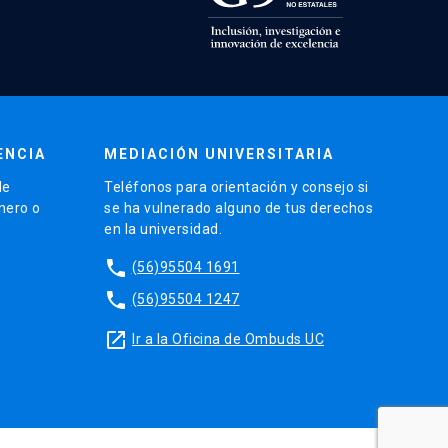
ENCIA
MEDIACIÓN UNIVERSITARIA
de
Teléfonos para orientación y consejo si
énero o
se ha vulnerado alguno de tus derechos
en la universidad.
phone
(56)95504 1691
phone
(56)95504 1247
launch
Ir a la Oficina de Ombuds UC