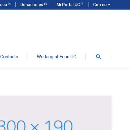
teca
Donaciones
Mi Portal UC
Correo
arrow_drop_down
search
Contacto
Working at Econ UC