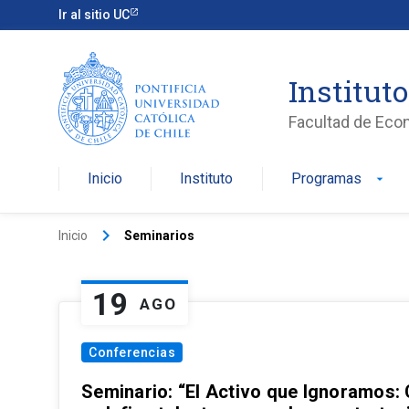
Ir al sitio UC
Institut
Facultad de Eco
Inicio
Instituto
Programas
arrow_drop_down
keyboard_arrow_right
Inicio
Seminarios
19
AGO
Conferencias
Seminario: “El Activo que Ignoramos: