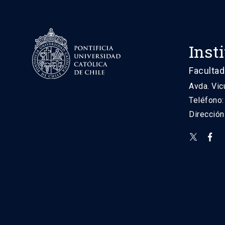
Inst
Facultad
Avda. Vic
Teléfono
Direcció