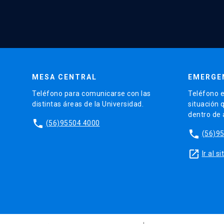
MESA CENTRAL
EMERGE
Teléfono para comunicarse con las
Teléfono e
distintas áreas de la Universidad.
situación 
dentro de
phone
(56)95504 4000
phone
(56)9
launch
Ir al 