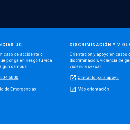
NCIAS UC
DISCRIMINACIÓN Y VIOL
n caso de accidente o
Orientación y apoyo en casos 
que ponga en riesgo tu vida
discriminación, violencia de g
 algún campus.
violencia sexual.
launch
5504 5000
Contacto para apoyo
launch
sitio de Emergencias
Más orientación