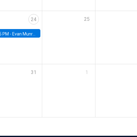
25
24
5 PM -
Evan Munro, Neyman Visiting Assistant Professor in the Department of Statistics at UC Berkeley
31
1