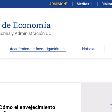
ADMISIÓN
Medios
arrow_drop_down
Biblio
o de Economía
nomía y Administración UC
Académicos e Investigación
Noticias
arrow_drop_down
 Cómo el envejecimiento