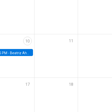
11
10
5 PM -
Beatriz Ahumada, PhD candidate, Universidad de Pittsburgh
17
18