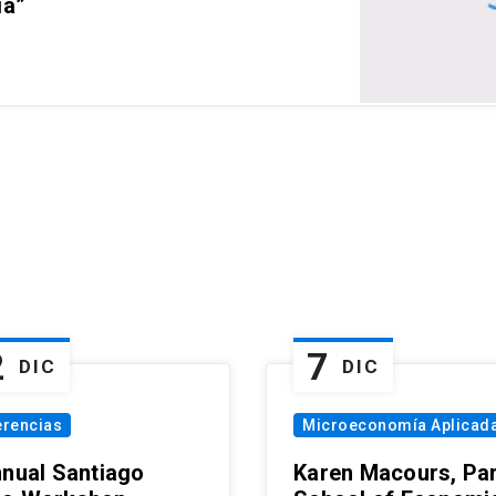
ia”
2
7
DIC
DIC
erencias
Microeconomía Aplicad
nnual Santiago
Karen Macours, Par