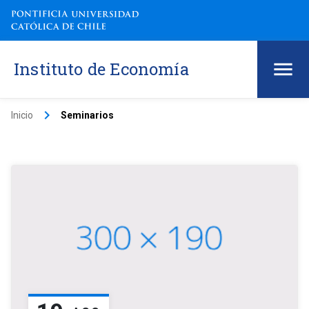
Instituto de Economía
keyboard_arrow_right
Inicio
Seminarios