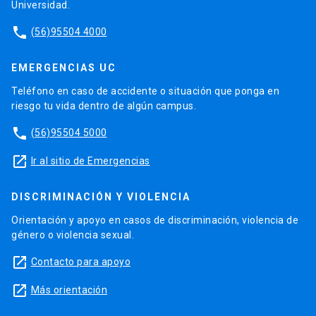
Universidad.
phone
(56)95504 4000
EMERGENCIAS UC
Teléfono en caso de accidente o situación que ponga en
riesgo tu vida dentro de algún campus.
phone
(56)95504 5000
launch
Ir al sitio de Emergencias
DISCRIMINACIÓN Y VIOLENCIA
Orientación y apoyo en casos de discriminación, violencia de
género o violencia sexual.
launch
Contacto para apoyo
launch
Más orientación