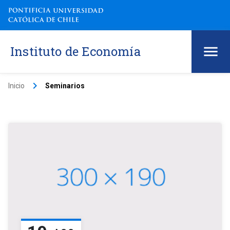
Instituto de Economía
keyboard_arrow_right
Inicio
Seminarios