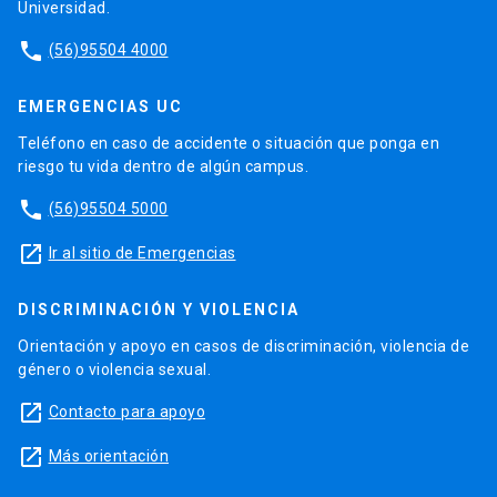
Universidad.
phone
(56)95504 4000
EMERGENCIAS UC
Teléfono en caso de accidente o situación que ponga en
riesgo tu vida dentro de algún campus.
phone
(56)95504 5000
launch
Ir al sitio de Emergencias
DISCRIMINACIÓN Y VIOLENCIA
Orientación y apoyo en casos de discriminación, violencia de
género o violencia sexual.
launch
Contacto para apoyo
launch
Más orientación