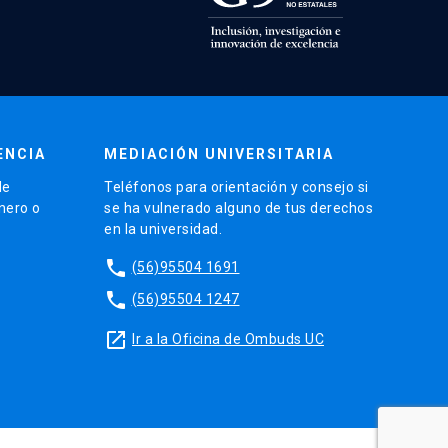
ENCIA
MEDIACIÓN UNIVERSITARIA
de
Teléfonos para orientación y consejo si
énero o
se ha vulnerado alguno de tus derechos
en la universidad.
phone
(56)95504 1691
phone
(56)95504 1247
launch
Ir a la Oficina de Ombuds UC