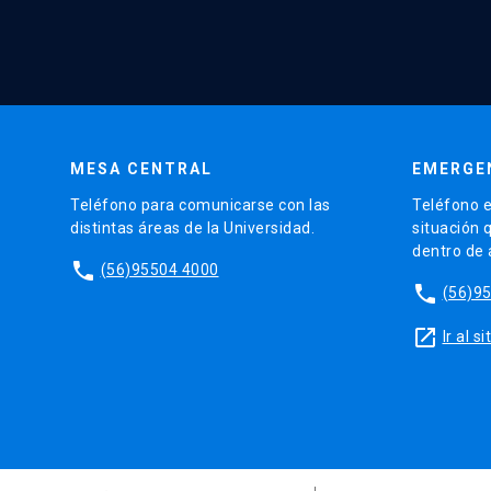
MESA CENTRAL
EMERGE
Teléfono para comunicarse con las
Teléfono e
distintas áreas de la Universidad.
situación 
dentro de
phone
(56)95504 4000
phone
(56)9
launch
Ir al 