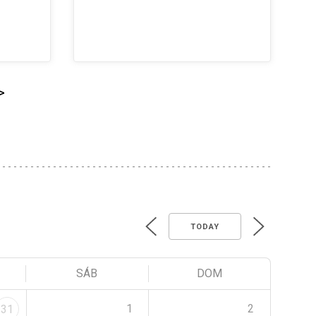
>
TODAY
SÁB
DOM
1
2
31