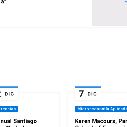
ia”
2
7
DIC
DIC
erencias
Microeconomía Aplicad
nnual Santiago
Karen Macours, Par