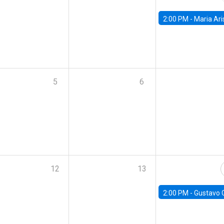
2:00 PM -
Maria Aristizabal-Ramirez, FED
5
6
12
13
2:00 PM -
Gustavo González - Banco Central d