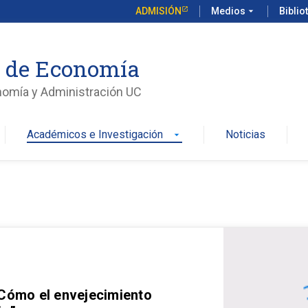
ADMISIÓN
Medios
arrow_drop_down
Biblio
o de Economía
nomía y Administración UC
Académicos e Investigación
Noticias
arrow_drop_down
 Cómo el envejecimiento