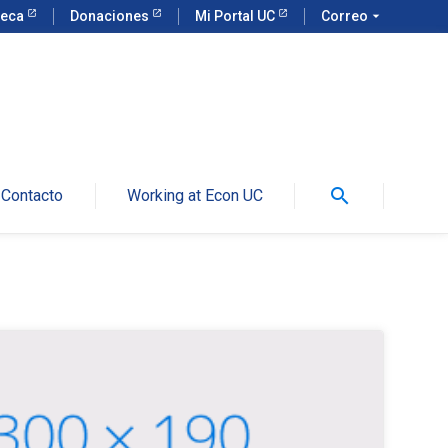
teca
Donaciones
Mi Portal UC
Correo
arrow_drop_down
search
Contacto
Working at Econ UC