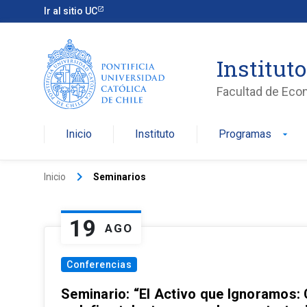
Ir al sitio UC
Institut
Facultad de Eco
Inicio
Instituto
Programas
arrow_drop_down
keyboard_arrow_right
Inicio
Seminarios
19
AGO
Conferencias
Seminario: “El Activo que Ignoramos: