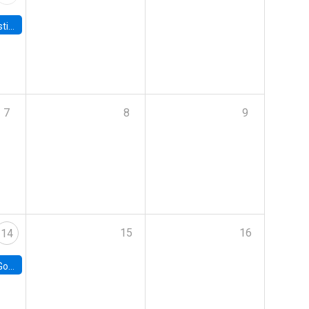
 Board
7
8
9
15
16
14
e Chile