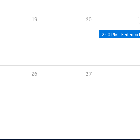
19
20
2:00 PM -
Federico Huneeus - Banco Central de C
26
27