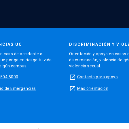
NCIAS UC
DISCRIMINACIÓN Y VIOL
n caso de accidente o
Orientación y apoyo en casos 
que ponga en riesgo tu vida
discriminación, violencia de g
 algún campus.
violencia sexual.
launch
5504 5000
Contacto para apoyo
launch
sitio de Emergencias
Más orientación