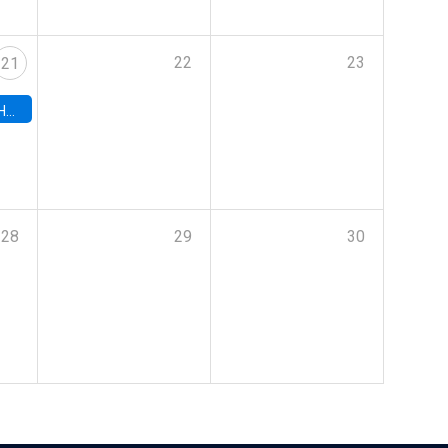
22
23
21
hile
28
29
30