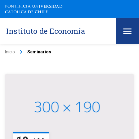
Instituto de Economía
keyboard_arrow_right
Inicio
Seminarios