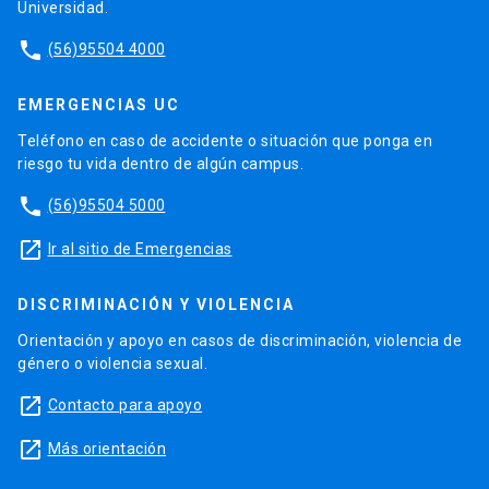
Universidad.
phone
(56)95504 4000
EMERGENCIAS UC
Teléfono en caso de accidente o situación que ponga en
riesgo tu vida dentro de algún campus.
phone
(56)95504 5000
launch
Ir al sitio de Emergencias
DISCRIMINACIÓN Y VIOLENCIA
Orientación y apoyo en casos de discriminación, violencia de
género o violencia sexual.
launch
Contacto para apoyo
launch
Más orientación