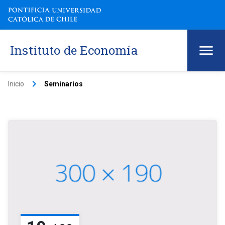
Instituto de Economía
keyboard_arrow_right
Inicio
Seminarios