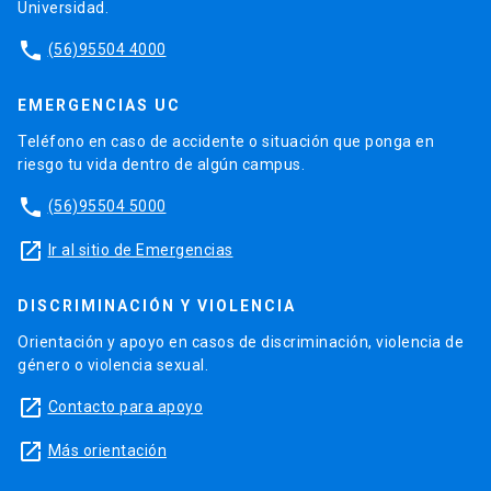
Universidad.
phone
(56)95504 4000
EMERGENCIAS UC
Teléfono en caso de accidente o situación que ponga en
riesgo tu vida dentro de algún campus.
phone
(56)95504 5000
launch
Ir al sitio de Emergencias
DISCRIMINACIÓN Y VIOLENCIA
Orientación y apoyo en casos de discriminación, violencia de
género o violencia sexual.
launch
Contacto para apoyo
launch
Más orientación